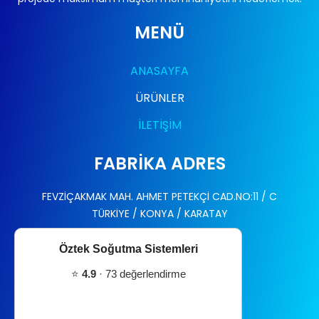
MENÜ
ANASAYFA
ÜRÜNLER
İLETİŞİM
FABRİKA ADRES
FEVZİÇAKMAK MAH. AHMET PETEKÇİ CAD.NO:11 / C
TÜRKİYE / KONYA / KARATAY
Öztek Soğutma Sistemleri
⭐
4.9
· 73 değerlendirme