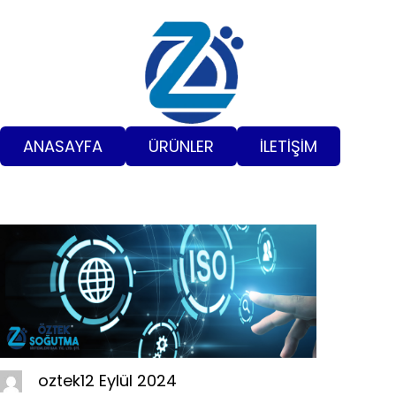
İçeriğe
geç
ANASAYFA
ÜRÜNLER
İLETİŞİM
oztek
12 Eylül 2024