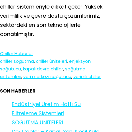
chiller sistemleriyle dikkat çeker. Yüksek
verimlilik ve çevre dostu çözümlerimiz,
sektördeki en son teknolojilerle
donatılmıştır.
Chiller Haberler
chiller soğutma
, 
chiller üniteleri
, 
enjeksyon
soğutucu
, 
kapalı devre chiller
, 
soğutma
sistemleri
, 
veri merkezi soğutucu
, 
verimli chiller
SON HABERLER
Endüstriyel Üretim Hattı Su
Filtreleme Sistemleri
SOĞUTMA ÜNİTELERİ
Dry Cooler – Kapalı Yeni Nesil Kule